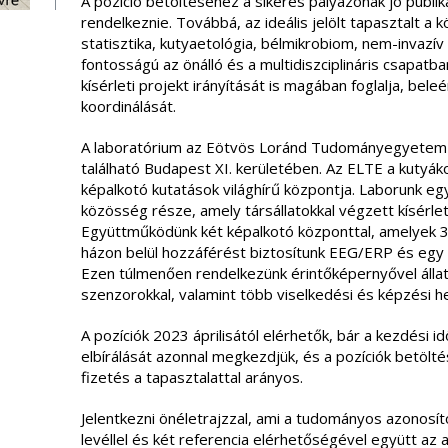
A pozíció betöltéséhez a sikeres pályázónak jó publi
rendelkeznie. Továbbá, az ideális jelölt tapasztalt a 
statisztika, kutyaetológia, bélmikrobiom, nem-invazív
fontosságú az önálló és a multidiszciplináris csapa
kísérleti projekt irányítását is magában foglalja, bel
koordinálását.
A laboratórium az Eötvös Loránd Tudományegyetem 
található Budapest XI. kerületében. Az ELTE a kutyáko
képalkotó kutatások világhírű központja. Laborunk eg
közösség része, amely társállatokkal végzett kísérle
Együttműködünk két képalkotó központtal, amelyek 3
házon belül hozzáférést biztosítunk EEG/ERP és eg
Ezen túlmenően rendelkezünk érintőképernyővel áll
szenzorokkal, valamint több viselkedési és képzési he
A pozíciók 2023 áprilisától elérhetők, bár a kezdési 
elbírálását azonnal megkezdjük, és a pozíciók betölté
fizetés a tapasztalattal arányos.
Jelentkezni önéletrajzzal, ami a tudományos azonosít
levéllel és két referencia elérhetőségével együtt az a