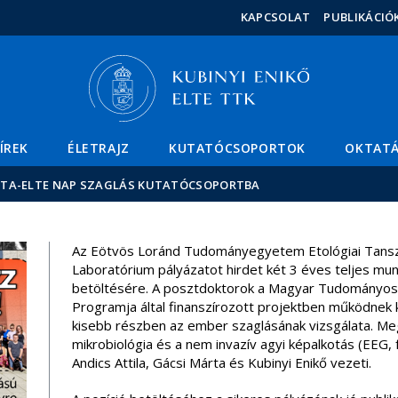
Események
ELTE a
Hírek
KAPCSOLAT
PUBLIKÁCIÓ
sajtóban
ÍREK
ÉLETRAJZ
KUTATÓCSOPORTOK
OKTAT
MTA-ELTE NAP SZAGLÁS KUTATÓCSOPORTBA
Az Eötvös Loránd Tudományegyetem Etológiai Tans
Laboratórium pályázatot hirdet két 3 éves teljes mun
betöltésére. A posztdoktorok a Magyar Tudományos
Programja által finanszírozott projektben működnek kö
kisebb részben az ember szaglásának vizsgálata. Meg
mikrobiológia és a nem invazív agyi képalkotás (EEG,
Andics Attila, Gácsi Márta és Kubinyi Enikő vezeti.