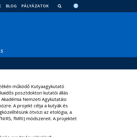
K
BLOG
PÁLYÁZATOK
ÁS
zékén működő Kutyaagykutató
kaidős posztdoktori kutatói állás
 Akadémia Nemzeti Agykutatási
zre. A projekt célja a kutyák és
közelítésünk ötvözi az etológia, a
 fNIRS, fMRI) módszereit. A projektet