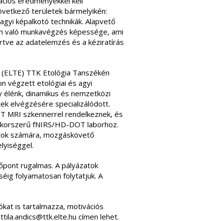
kációs eredményekkel kell
következő területek bármelyikén:
 agyi képalkotó technikák. Alapvető
tban való munkavégzés képessége, ami
eértve az adatelemzés és a kéziratírás
(ELTE) TTK Etológia Tanszékén
n végzett etológiai és agyi
y élénk, dinamikus és nemzetközi
tek elvégzésére specializálódott.
T MRI szkennerrel rendelkeznek, és
y korszerű fNIRS/HD-DOT laborhoz.
atok számára, mozgáskövető
lyiséggel.
időpont rugalmas. A pályázatok
séig folyamatosan folytatjuk. A
ókat is tartalmazza, motivációs
ttila.andics@ttk.elte.hu címen lehet.