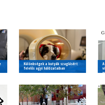
e
Különbségek a kutyák szaglásért
A
felelős agyi hálózataiban
v
n
Az ELTE etológusainak új agyi
A
k
képalkotó vizsgálata alapján az
t
életkor és az agy alakja
e
befolyásolja, hogy a szaglással
j
kapcsolatos agyi régiók milyen
m
erősen...