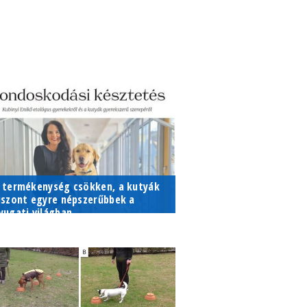
 termékenység csökken, a kutyák
iszont egyre népszerűbbek a
yugati világban...
 nyugati világban csökken a
ermékenység, a kutyák viszont
gyre népszerűbbek. A két
elenséget sokan összekapcsolják,
ondván, a kutyák miatt esik a...