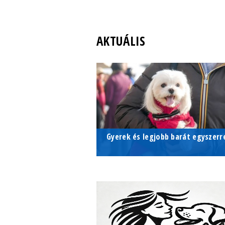
AKTUÁLIS
Gyerek és legjobb barát egyszerr
Sokan családtagként, barátként
vagy akár gyermekként tekintene
kutyájukra – de vajon tényleg
hasonlít ezekre az emberi
kapcsolatokra a kutya-gazda
viszony?...