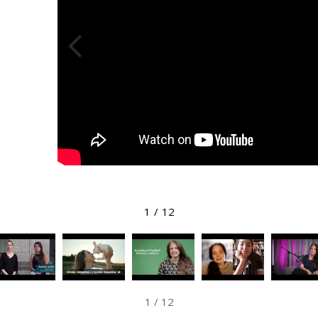
1
/
12
1
/
12