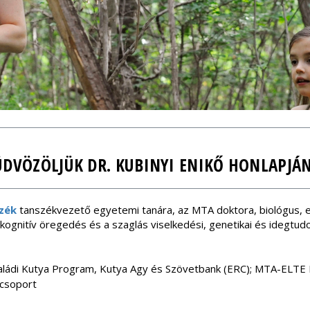
ÜDVÖZÖLJÜK DR. KUBINYI ENIKŐ HONLAPJÁN
szék
tanszékvezető egyetemi tanára, az MTA doktora, biológus, et
kognitív öregedés és a szaglás viselkedési, genetikai és idegtudo
aládi Kutya Program, Kutya Agy és Szövetbank (ERC); MTA-ELTE L
csoport