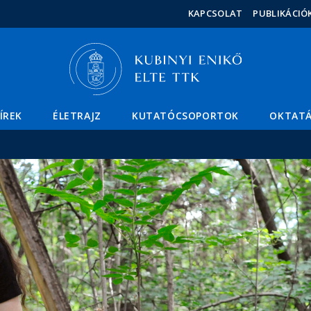
Események
ELTE a
Hírek
KAPCSOLAT
PUBLIKÁCIÓ
sajtóban
ÍREK
ÉLETRAJZ
KUTATÓCSOPORTOK
OKTAT