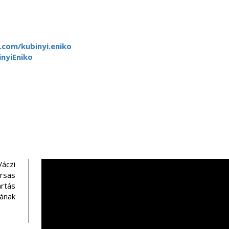
com/kubinyi.eniko
nyiEniko
Váczi
ársas
rtás
ának