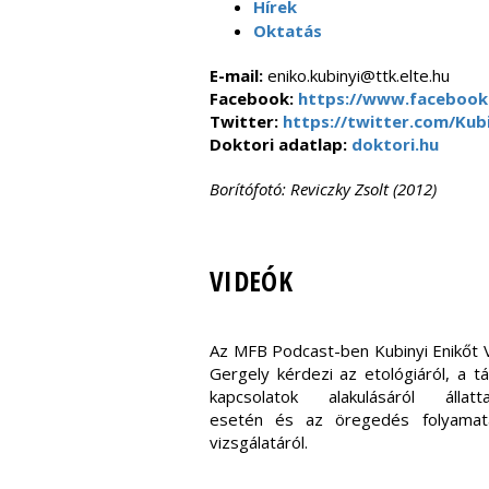
Hírek
Oktatás
E-mail:
eniko.kubinyi@ttk.elte.hu
Facebook:
https://www.facebook.
Twitter:
https://twitter.com/Kubi
Doktori adatlap:
doktori.hu
Borítófotó: Reviczky Zsolt (2012)
VIDEÓK
Az MFB Podcast-ben Kubinyi Enikőt 
Gergely kérdezi az etológiáról, a t
kapcsolatok alakulásáról állatta
esetén és az öregedés folyamat
vizsgálatáról.