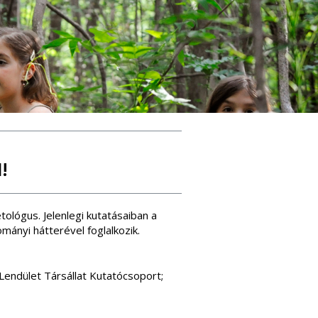
!
ológus. Jelenlegi kutatásaiban a
mányi hátterével foglalkozik.
endület Társállat Kutatócsoport;