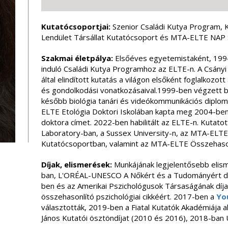
Kutatócsoportjai:
Szenior Családi Kutya Program,
Lendület Társállat Kutatócsoport és MTA-ELTE NAP 
Szakmai életpálya:
Elsőéves egyetemistaként, 1994
induló Családi Kutya Programhoz az ELTE-n. A Csányi 
által elindított kutatás a világon elsőként foglalkozo
és gondolkodási vonatkozásaival.1999-ben végzett b
később biológia tanári és videókommunikációs diplomá
ELTE Etológia Doktori Iskolában kapta meg 2004-be
doktora címet. 2022-ben habilitált az ELTE-n. Kutato
Laboratory-ban, a Sussex University-n, az MTA-ELTE St
Kutatócsoportban, valamint az MTA-ELTE Összehasonl
Díjak, elismerések:
Munkájának legjelentősebb elis
ban, L'ORÉAL-UNESCO A Nőkért és a Tudományért díj 
ben és az Amerikai Pszichológusok Társaságának díja
összehasonlító pszichológiai cikkéért. 2017-ben a
Yo
választották, 2019-ben a Fiatal Kutatók Akadémiája ala
János Kutatói ösztöndíjat (2010 és 2016), 2018-ban 