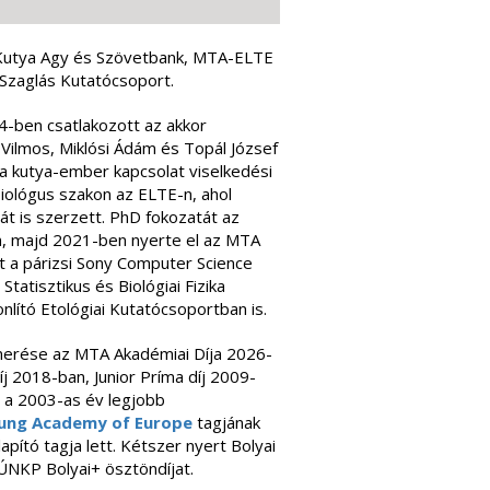
 Kutya Agy és Szövetbank, MTA-ELTE
Szaglás Kutatócsoport.
-ben csatlakozott az akkor
Vilmos, Miklósi Ádám és Topál József
tt a kutya-ember kapcsolat viselkedési
iológus szakon az ELTE-n, ahol
t is szerzett. PhD fokozatát az
n, majd 2021-ben nyerte el az MTA
tt a párizsi Sony Computer Science
atisztikus és Biológiai Fizika
ító Etológiai Kutatócsoportban is.
merése az MTA Akadémiai Díja 2026-
2018-ban, Junior Príma díj 2009-
 a 2003-as év legjobb
ung Academy of Europe
tagjának
pító tagja lett. Kétszer nyert Bolyai
ÚNKP Bolyai+ ösztöndíjat.