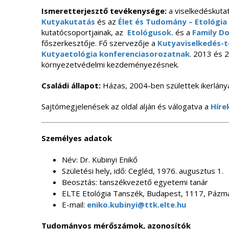
Ismeretterjesztő tevékenysége:
a viselkedéskuta
Kutyakutatás
és az
Élet és Tudomány – Etológia
kutatócsoportjainak, az
Etológusok.
és a
Family Do
főszerkesztője. Fő szervezője a
Kutyaviselkedés-
Kutyaetológia konferenciasorozatnak
. 2013 és 
környezetvédelmi kezdeményezésnek.
Családi állapot:
Házas, 2004-ben születtek ikerlánya
Sajtómegjelenések az oldal alján és válogatva a
Híre
Személyes adatok
Név: Dr. Kubinyi Enikő
Születési hely, idő: Cegléd, 1976. augusztus 1.
Beosztás: tanszékvezető egyetemi tanár
ELTE Etológia Tanszék, Budapest, 1117, Pázmán
E-mail:
eniko.kubinyi@ttk.elte.hu
Tudományos mérőszámok, azonosítók