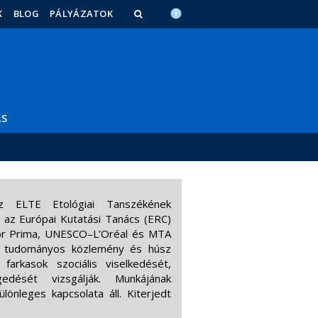
K
BLOG
PÁLYÁZATOK
ÁS
az ELTE Etológiai Tanszékének
 az Európai Kutatási Tanács (ERC)
ior Prima, UNESCO–L’Oréal és MTA
en tudományos közlemény és húsz
farkasok szociális viselkedését,
edését vizsgálják. Munkájának
önleges kapcsolata áll. Kiterjedt