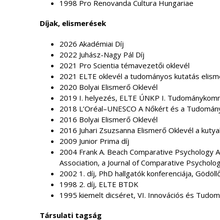
1998 Pro Renovanda Cultura Hungariae
Díjak, elismerések
2026 Akadémiai Díj
2022 Juhász-Nagy Pál Díj
2021 Pro Scientia témavezetői oklevél
2021 ELTE oklevél a tudományos kutatás elis
2020 Bolyai Elismerő Oklevél
2019 I. helyezés, ELTE ÚNKP I. Tudománykomm
2018 L’Oréal–UNESCO A Nőkért és a Tudományé
2016 Bolyai Elismerő Oklevél
2016 Juhari Zsuzsanna Elismerő Oklevél a kutya
2009 Junior Prima díj
2004 Frank A. Beach Comparative Psychology A
Association, a Journal of Comparative Psycholog
2002 1. díj, PhD hallgatók konferenciája, Gödöll
1998 2. díj, ELTE BTDK
1995 kiemelt dicséret, VI. Innovációs és Tudo
Társulati tagság