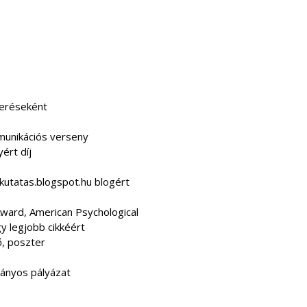
meréseként
unikációs verseny
rt díj
kutatas.blogspot.hu blogért
ward, American Psychological
y legjobb cikkéért
ő, poszter
mányos pályázat