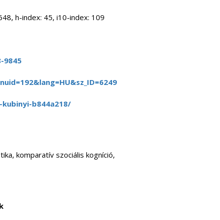
48, h-index: 45, i10-index: 109
8-9845
menuid=192&lang=HU&sz_ID=6249
o-kubinyi-b844a218/
ka, komparatív szociális kogníció,
k