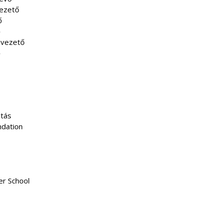
ezető
ő
ő
svezető
ő
itás
ndation
r School