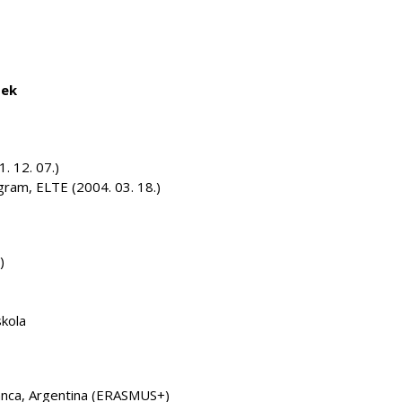
sek
 12. 07.)
gram, ELTE (2004. 03. 18.)
)
skola
lanca, Argentina (ERASMUS+)