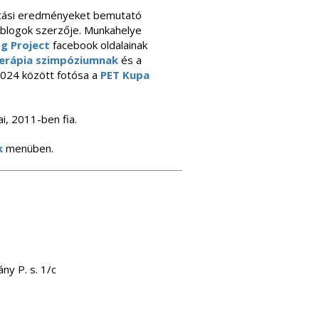
tási eredményeket bemutató
blogok szerzője. Munkahelye
g Project
facebook oldalainak
terápia szimpóziumnak
és a
2024 között fotósa a
PET Kupa
i, 2011-ben fia.
k
menüben.
y P. s. 1/c