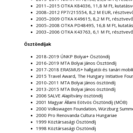
2011–2015 OTKA K84036, 11,8 M Ft, kutatásv
2008–2012 FP7/215554, 8,2 M EUR, résztvev
2005–2009 OTKA K49615, 8,2 M Ft, résztvev
2005–2008 OTKA PD48495, 16,8 M Ft, kutatá
2003–2006 OTKA K43763, 6,1 M Ft, résztvev
Ösztöndíjak
2018-2019 ÚNKP Bolyai+ Ösztöndíj
2016-2019 MTA Bolyai János Ösztöndíj
2017-2018 ERASMUS+ hallgatói és tanári mobil
2015 Travel Award, The Hungary Initiative Fou
2010-2011 MTA Bolyai János ösztöndíj
2013-2015 MTA Bolyai János ösztöndíj
2006 SALVE Alapítvány ösztöndíj
2001 Magyar Állami Eötvös Ösztöndíj (MÖB)
2000 Volkswagen Foundation, Würzburg Summe
2000 Pro Renovanda Cultura Hungariae
1999 Köztársasági Ösztöndíj
1998 Köztársasági Ösztöndíj