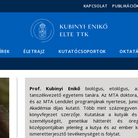
Események
ELTE a
Hírek
KAPCSOLAT
PUBLIKÁCIÓ
sajtóban
ÍREK
ÉLETRAJZ
KUTATÓCSOPORTOK
OKTAT
Prof. Kubinyi Enikő
biológus, etológus, 
tanszékvezető egyetemi tanára. Az MTA doktora,
és az MTA Lendület programjának nyertese, Jun
Akadémiai díjas kutató. Több mint száznegyv
könyvfejezet szerzője. Kutatásai a kutyák és 
személyiségét, genetikai hátterét és öreg
középpontjában jelenleg a kutya és az ember kül
ismeretterjesztő tevékenységet is folytat.