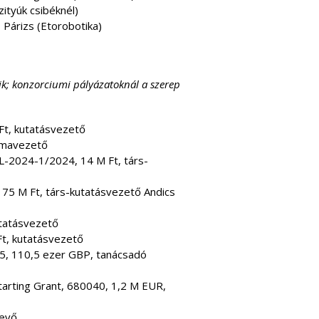
zityúk csibéknél)
Párizs (Etorobotika)
lik; konzorciumi pályázatoknál a szerep
, kutatásvezető
émavezető
-2024-1/2024, 14 M Ft, társ-
5 M Ft, társ-kutatásvezető Andics
tatásvezető
, kutatásvezető
5, 110,5 ezer GBP, tanácsadó
arting Grant, 680040, 1,2 M EUR,
vevő