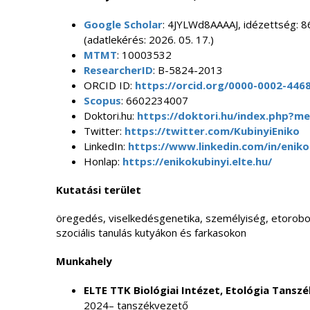
Google Scholar
: 4JYLWd8AAAAJ, idézettség: 86
(adatlekérés: 2026. 05. 17.)
MTMT
: 10003532
ResearcherID
: B-5824-2013
ORCID ID:
https://orcid.org/0000-0002-446
Scopus
: 6602234007
Doktori.hu:
https://doktori.hu/index.php?
Twitter:
https://twitter.com/KubinyiEniko
LinkedIn:
https://www.linkedin.com/in/enik
Honlap:
https://enikokubinyi.elte.hu/
Kutatási terület
öregedés, viselkedésgenetika, személyiség, etoroboti
szociális tanulás kutyákon és farkasokon
Munkahely
ELTE TTK Biológiai Intézet, Etológia Tanszé
2024– tanszékvezető