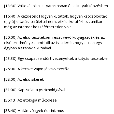
[13:30] Változások a kutyatartásban és a kutyakiképzésben
[16:40] A kezdetek: Hogyan kutattak, hogyan kapcsolódtak
egy új kutatási területtel nemzetközi kutatókhoz, amikor
még az internet hozzáférhetetlen volt
[20:00] Az első tesztekben részt vevő kutyagazdák és az
első eredmények, amikből az is kiderült, hogy sokan egy
ágyban alszanak a kutyával.
[23:30] Egy csapat rendőrt vezényeltek a kutyás tesztekre
[25:00] A kecske vajon jó vakvezető?
[28:00] Az első sikerek
[31:00] Kapcsolat a pszichológiával
[35:13] Az etológia működése
[38:40] Hullámvölgyek és cinizmus