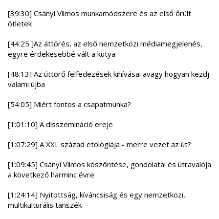
[39:30] Csányi Vilmos munkamódszere és az első őrült
ötletek
[44:25 ]Az áttörés, az első nemzetközi médiamegjelenés,
egyre érdekesebbé vált a kutya
[48:13] Az úttörő felfedezések kihívásai avagy hogyan kezdj
valami újba
[54:05] Miért fontos a csapatmunka?
[1:01:10] A disszemináció ereje
[1:07:29] A XXI. század etológiája - merre vezet az út?
[1:09:45] Csányi Vilmos köszöntése, gondolatai és útravalója
a következő harminc évre
[1:24:14] Nyitottság, kíváncsiság és egy nemzetközi,
multikulturális tanszék