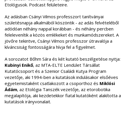
Etológusok. Podcast felületeire.
Az adásban Csányi Vilmos professzort tanítványai
születésnapja alkalmából köszöntik - az adás felvételéből
adódóan néhány nappal korábban - és néhány percben
felelevenítik a közös emlékeket és munkamódszereket. A
jövőre tekintve, Csányi Vilmos professzor útravalója a
kíváncsiság fontosságára hívja fel a figyelmet.
A sorozatot Bőhm Sára és két kutató beszélgetése nyitja:
Kubinyi Enikő
, az MTA-ELTE Lendület Társállat
Kutatócsoport és a Szenior Családi Kutya Program
vezetője, aki 1994-ben a kutatások indulásakor elsőéves
egyetemistaként csatlakozott a csoporthoz és
Miklósi
Ádám
, az Etológia Tanszék vezetője, az etorobotika
megalapítója, aki kezdetekkor fiatal kutatóként alakította a
kutatások irányvonalait.