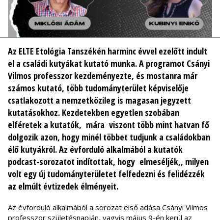
Az ELTE Etológia Tanszékén harminc évvel ezelőtt indult
el a családi kutyákat kutató munka. A programot Csányi
Vilmos professzor kezdeményezte, és mostanra már
számos kutató, több tudományterület képviselője
csatlakozott a nemzetközileg is magasan jegyzett
kutatásokhoz. Kezdetekben egyetlen szobában
elféretek a kutatók, mára viszont több mint hatvan fő
dolgozik azon, hogy minél többet tudjunk a családokban
élő kutyákról. Az évforduló alkalmából a kutatók
podcast-sorozatot indítottak, hogy elmeséljék,, milyen
volt egy új tudományterületet felfedezni és felidézzék
az elmúlt évtizedek élményeit.
Az évforduló alkalmából a sorozat első adása Csányi Vilmos
professzor születésnapján, vagyis május 9-én kerül az