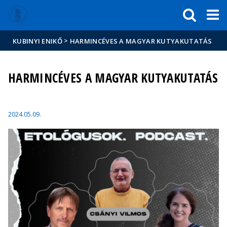
Események
ELTE a
Hírek
Kubinyi Enikő
sajtóban
>
KUBINYI ENIKŐ
HARMINCÉVES A MAGYAR KUTYAKUTATÁS
HARMINCÉVES A MAGYAR KUTYAKUTATÁS
2024.05.09.