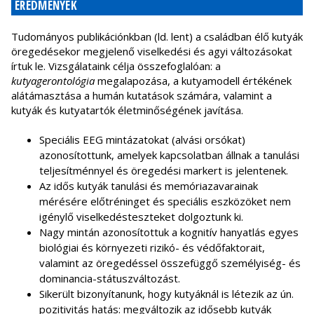
EREDMÉNYEK
Tudományos publikációnkban (ld. lent) a családban élő kutyák
öregedésekor megjelenő viselkedési és agyi változásokat
írtuk le. Vizsgálataink célja összefoglalóan: a
kutyagerontológia
megalapozása, a kutyamodell értékének
alátámasztása a humán kutatások számára, valamint a
kutyák és kutyatartók életminőségének javítása.
Speciális EEG mintázatokat (alvási orsókat)
azonosítottunk, amelyek kapcsolatban állnak a tanulási
teljesítménnyel és öregedési markert is jelentenek.
Az idős kutyák tanulási és memóriazavarainak
mérésére előtréninget és speciális eszközöket nem
igénylő viselkedésteszteket dolgoztunk ki.
Nagy mintán azonosítottuk a kognitív hanyatlás egyes
biológiai és környezeti rizikó- és védőfaktorait,
valamint az öregedéssel összefüggő személyiség- és
dominancia-státuszváltozást.
Sikerült bizonyítanunk, hogy kutyáknál is létezik az ún.
pozitivitás hatás: megváltozik az idősebb kutyák