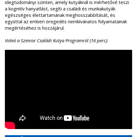
idegtudományi szinten, amely kutyáknál is mérhetővé teszi
a kognitív hanyatlást, segíti a családi és munkakutyák
egészséges élettartamának meghosszabbítását, és
egyúttal az emberi öregedés nemkívánatos folyamatainak
megértéséhez is hozzájárul.
Videó a Szenior Családi Kutya Programról (16 perc):