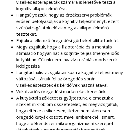
viselkedésterapeuták számára is lehetővé teszi a
kognitív állapotfelmérést.
Hangsúlyozzuk, hogy az érzékszervi problémák
erősen befolyásolják a kognitív teljesítményt, ezért
szűrővizsgálatok előzik meg az állapotfelmérő
teszteket.
Fajtákra jellemző öregedési görbéket állítottunk fel.
Megvizsgáltuk, hogy a fizioterápia és a mentális
stimuláció hogyan hat a kognitív teljesítményre idős
kutyákban. Célunk nem-invazív terápiás módszerek
kidolgozása.
Longitudinális vizsgálatainkban a kognitív teljesítmény
változását tártuk fel az öregedés során
viselkedéstesztek és kérdőívek használatával.
Vokalizációs öregedési markereket keresünk.
A kutyáktól székletet is gyűjtöttünk, elemeztük a
széklet mikrobiom összetételét, és megvizsgáltuk,
hogy eltér-e a sikeresen, illetve nem sikeresen
öregedő kutyák között, mivel embereknél ismert,
hogy a bélrendszer mikroorganizmusai szerepet
játszhatnak a neurodegeneratív betegségek