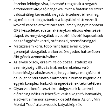
érzelmi feldolgozása, kevésbé reagálnak a negatív
érzelmeket kifejező hangokra, mint a fiatalok és ezért
valószínűleg kevesebb negatív érzelmet élnek meg.
Új módszert dolgoztunk ki a kutyák közötti vezető-
követő kapcsolatok feltárására, amely nagyfelbontású
GPS készülékek adatainak iránykorrelációs elemzésén
alapul, és megvizsgáltuk a vezető-követő kapcsolatok
összefüggését korral, státusszal, személyiséggel.
Matuzsálem korú, több mint húsz éves kutyák
genomját vizsgáltuk a sikeres öregedés hátterében
álló gének azonosításához.
Az alvási orsók, érzelmi feldolgozás, státusz és
személyiség változásának emberekéhez való
hasonlósága alátámasztja, hogy a kutya megbízható
és jól generalizálható állatmodell a humán kogníció és
egyéb komplex funkciók öregedésének tekintetében.
Olyan viselkedésteszteket dolgoztunk ki, amivel
előtréning nélkül is lehetővé válik a kognitív hanyatlás,
elsőként a memóriazavarok detektálása. Az ún. „Mini
Mental Test” állatorvosok, kutyakiképzők,