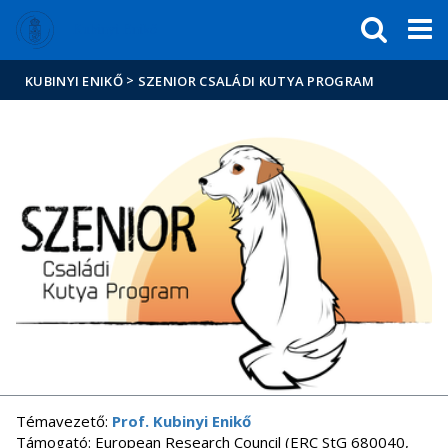
Események
ELTE a
Hírek
Kubinyi Enikő
sajtóban
>
KUBINYI ENIKŐ
SZENIOR CSALÁDI KUTYA PROGRAM
Témavezető:
Prof. Kubinyi Enikő
Támogató: European Research Council (ERC StG 680040,