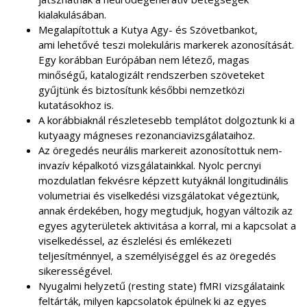
kialakulásában.
Megalapítottuk a Kutya Agy- és Szövetbankot,
ami lehetővé teszi molekuláris markerek azonosítását.
Egy korábban Európában nem létező, magas
minőségű, katalogizált rendszerben szöveteket
gyűjtünk és biztosítunk későbbi nemzetközi
kutatásokhoz is.
A korábbiaknál részletesebb templátot dolgoztunk ki a
kutyaagy mágneses rezonanciavizsgálataihoz.
Az öregedés neurális markereit azonosítottuk nem-
invazív képalkotó vizsgálatainkkal. Nyolc percnyi
mozdulatlan fekvésre képzett kutyáknál longitudinális
volumetriai és viselkedési vizsgálatokat végeztünk,
annak érdekében, hogy megtudjuk, hogyan változik az
egyes agyterületek aktivitása a korral, mi a kapcsolat a
viselkedéssel, az észlelési és emlékezeti
teljesítménnyel, a személyiséggel és az öregedés
sikerességével.
Nyugalmi helyzetű (resting state) fMRI vizsgálataink
feltárták, milyen kapcsolatok épülnek ki az egyes