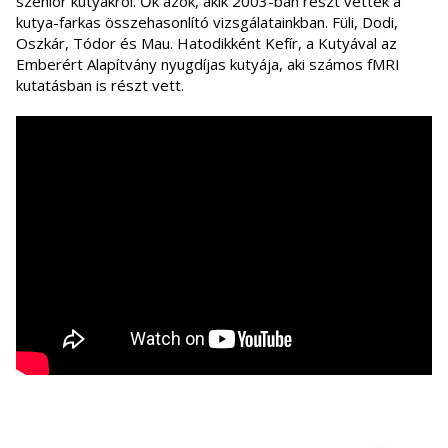
szenior kutyákról. Ők azok, akik 2003-ban részt vettek a
kutya-farkas összehasonlító vizsgálatainkban. Füli, Dodi,
Oszkár, Tódor és Mau. Hatodikként Kefír, a Kutyával az
Emberért Alapítvány nyugdíjas kutyája, aki számos fMRI
kutatásban is részt vett.