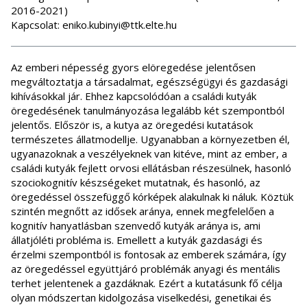
2016-2021)
Kapcsolat: eniko.kubinyi@ttk.elte.hu
Az emberi népesség gyors elöregedése jelentősen
megváltoztatja a társadalmat, egészségügyi és gazdasági
kihívásokkal jár. Ehhez kapcsolódóan a családi kutyák
öregedésének tanulmányozása legalább két szempontból
jelentős. Először is, a kutya az öregedési kutatások
természetes állatmodellje. Ugyanabban a környezetben él,
ugyanazoknak a veszélyeknek van kitéve, mint az ember, a
családi kutyák fejlett orvosi ellátásban részesülnek, hasonló
szociokognitív készségeket mutatnak, és hasonló, az
öregedéssel összefüggő kórképek alakulnak ki náluk. Köztük
szintén megnőtt az idősek aránya, ennek megfelelően a
kognitív hanyatlásban szenvedő kutyák aránya is, ami
állatjóléti probléma is. Emellett a kutyák gazdasági és
érzelmi szempontból is fontosak az emberek számára, így
az öregedéssel együttjáró problémák anyagi és mentális
terhet jelentenek a gazdáknak. Ezért a kutatásunk fő célja
olyan módszertan kidolgozása viselkedési, genetikai és